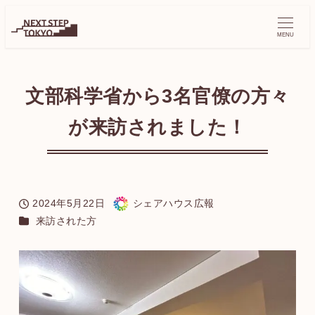
MENU
文部科学省から3名官僚の方々
が来訪されました！
2024年5月22日
シェアハウス広報
投稿日
著
カテゴリー
来訪された方
者